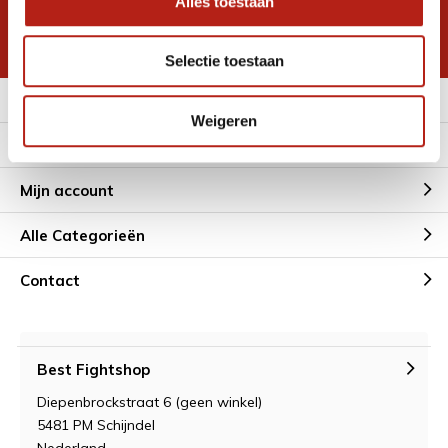
Alles toestaan
korting
* Lees hier de wettelijke beperkingen
Selectie toestaan
Meer informatie
Weigeren
Klantenservice
Mijn account
Alle Categorieën
Contact
Best Fightshop
Diepenbrockstraat 6 (geen winkel)
5481 PM Schijndel