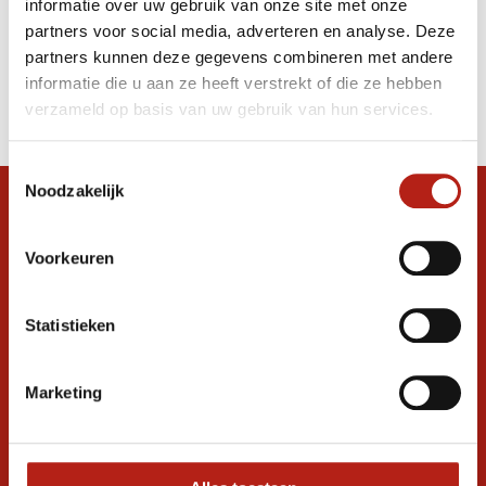
informatie over uw gebruik van onze site met onze
Training Bag 12" zwart/zilver
partners voor social media, adverteren en analyse. Deze
partners kunnen deze gegevens combineren met andere
Producten
informatie die u aan ze heeft verstrekt of die ze hebben
Filter
verzameld op basis van uw gebruik van hun services.
Sorteren op
Toestemmingsselectie
Noodzakelijk
Snel antwoord op je vraag?
Stel je vraag in de chat, en we helpen je
Voorkeuren
graag verder. 24/7
Volg ons
Statistieken
Marketing
Ontvang de nieuwste aanbiedingen en
promoties
Inschrijven voor