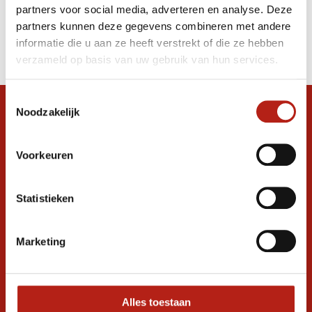
partners voor social media, adverteren en analyse. Deze
Producten
partners kunnen deze gegevens combineren met andere
informatie die u aan ze heeft verstrekt of die ze hebben
Filter
verzameld op basis van uw gebruik van hun services.
Sorteren op
Toestemmingsselectie
Noodzakelijk
Snel antwoord op je vraag?
Stel je vraag in de chat, en we helpen je
graag verder. 24/7
Voorkeuren
Volg ons
Statistieken
Marketing
Ontvang de nieuwste aanbiedingen en
promoties
Inschrijven voor
korting
Alles toestaan