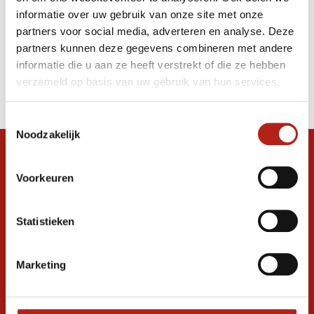
(Kick)Bokshandschoenen - Zwart/Neon
informatie over uw gebruik van onze site met onze
Roze
partners voor social media, adverteren en analyse. Deze
partners kunnen deze gegevens combineren met andere
informatie die u aan ze heeft verstrekt of die ze hebben
Producten
verzameld op basis van uw gebruik van hun services.
Filter
Sorteren op
Toestemmingsselectie
Noodzakelijk
Snel antwoord op je vraag?
Voorkeuren
Stel je vraag in de chat, en we helpen je
graag verder. 24/7
Statistieken
Volg ons
Marketing
Ontvang de nieuwste aanbiedingen en
promoties