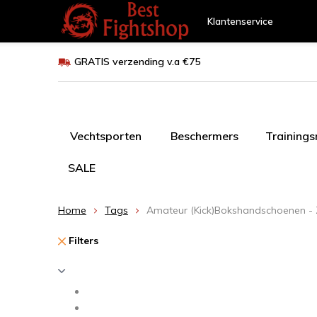
Klantenservice
GRATIS verzending v.a €75
Vechtsporten
Beschermers
Training
SALE
Home
Tags
Amateur (Kick)Bokshandschoenen - 
Filters