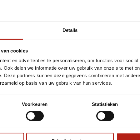
Details
et Amateur (Kick)Bokshandschoenen - Zwart/ 
 van cookies
ent en advertenties te personaliseren, om functies voor social
. Ook delen we informatie over uw gebruik van onze site met on
e. Deze partners kunnen deze gegevens combineren met andere i
erzameld op basis van uw gebruik van hun services.
Voorkeuren
Statistieken
€75
Eenvoudig ruilen of retour
ag?
Volg ons
Ontvang 