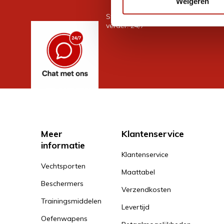
Weigeren
Stel je vraag in de chat, en we help
verder. 24/7
Meer
Klantenservice
informatie
Klantenservice
Vechtsporten
Maattabel
Beschermers
Verzendkosten
Trainingsmiddelen
Levertijd
Oefenwapens