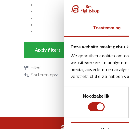
Toestemming
Producten getagd m
Deze website maakt gebruik
Apply filters
We gebruiken cookies om cont
Producten
websiteverkeer te analyseren
Filter
media, adverteren en analys
Sorteren op
verstrekt of die ze hebben v
Toestemmingsselectie
Noodzakelijk
GRATIS verzending v.a 
Snel antwoord op je vra