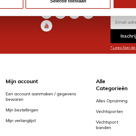
Selectie toestaan
promoti
en je graag
Inschri
* Lees hier de
Mijn account
Alle
Categorieën
Een account aanmaken / gegevens
bewaren
Alles Opruiming
Mijn bestellingen
Vechtsporten
Mijn verlanglijst
Vechtsport
banden