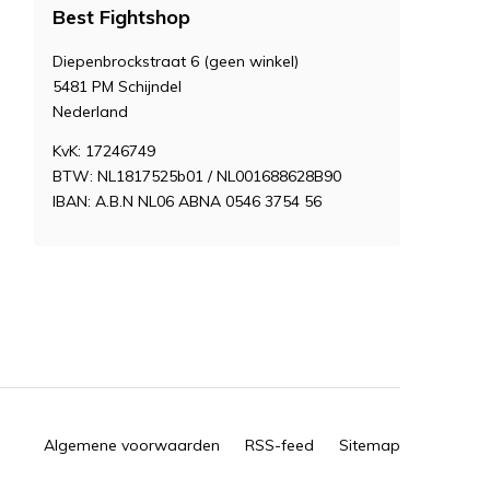
Best Fightshop
Diepenbrockstraat 6 (geen winkel)
5481 PM Schijndel
Nederland
KvK: 17246749
BTW: NL1817525b01 / NL001688628B90
IBAN: A.B.N NL06 ABNA 0546 3754 56
Algemene voorwaarden
RSS-feed
Sitemap