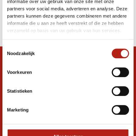
informatie over uw gebruik van onze site met onze
Shirt
partners voor social media, adverteren en analyse. Deze
partners kunnen deze gegevens combineren met andere
Producten
informatie die u aan ze heeft verstrekt of die ze hebben
Filter
verzameld op basis van uw gebruik van hun services.
Sorteren op
Toestemmingsselectie
Noodzakelijk
Snel antwoord op je vraag?
Stel je vraag in de chat, en we helpen je
Voorkeuren
graag verder. 24/7
Volg ons
Statistieken
Marketing
Ontvang de nieuwste aanbiedingen en
promoties
Inschrijven voor