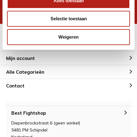
Alles toestaan
korting
* Lees hier de wettelijke beperkingen
Selectie toestaan
Meer informatie
Weigeren
Klantenservice
Mijn account
Alle Categorieën
Contact
Best Fightshop
Diepenbrockstraat 6 (geen winkel)
5481 PM Schijndel