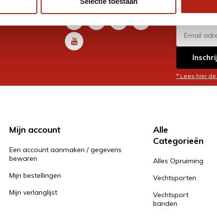
Selectie toestaan
promoti
en je graag
Inschri
* Lees hier de
Mijn account
Alle
Categorieën
Een account aanmaken / gegevens
bewaren
Alles Opruiming
Mijn bestellingen
Vechtsporten
Mijn verlanglijst
Vechtsport
banden