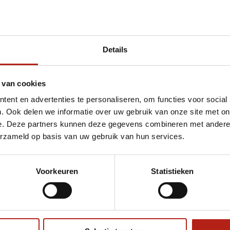
Details
et Advantage borst pantser
 van cookies
ent en advertenties te personaliseren, om functies voor social
. Ook delen we informatie over uw gebruik van onze site met on
e. Deze partners kunnen deze gegevens combineren met andere i
erzameld op basis van uw gebruik van hun services.
Voorkeuren
Statistieken
€75
Eenvoudig ruilen of retour
ag?
Volg ons
Ontvang 