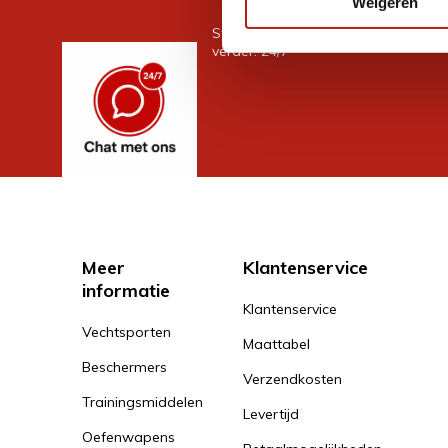
Weigeren
Stel je vraag in de chat, en we help
verder. 24/7
Meer
Klantenservice
informatie
Klantenservice
Vechtsporten
Maattabel
Beschermers
Verzendkosten
Trainingsmiddelen
Levertijd
Oefenwapens