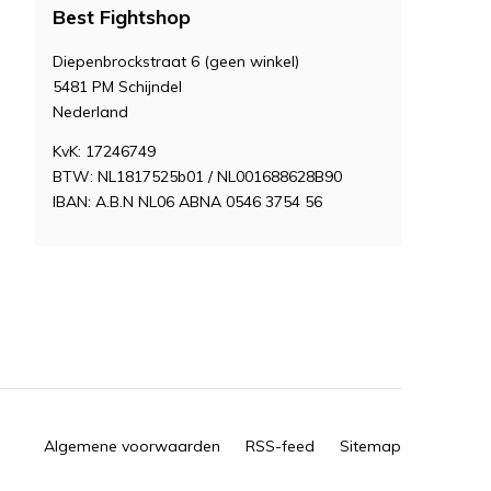
Best Fightshop
Diepenbrockstraat 6 (geen winkel)
5481 PM Schijndel
Nederland
KvK: 17246749
BTW: NL1817525b01 / NL001688628B90
IBAN: A.B.N NL06 ABNA 0546 3754 56
Algemene voorwaarden
RSS-feed
Sitemap