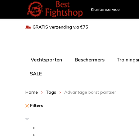
Klantenservice
GRATIS verzending v.a €75
Vechtsporten
Beschermers
Training
SALE
Home
Tags
Advantage borst pantser
Filters