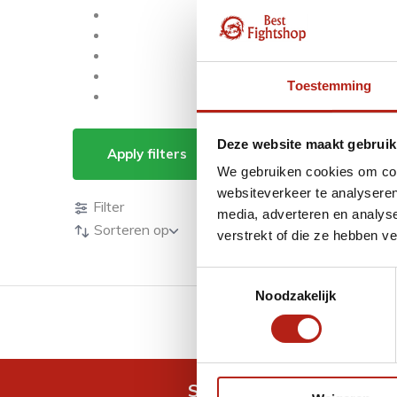
Toestemming
Producten getagd m
Deze website maakt gebruik
Apply filters
We gebruiken cookies om cont
Producten
websiteverkeer te analyseren
Filter
media, adverteren en analys
Sorteren op
verstrekt of die ze hebben v
Toestemmingsselectie
Noodzakelijk
GRATIS verzending v.a 
Snel antwoord op je vra