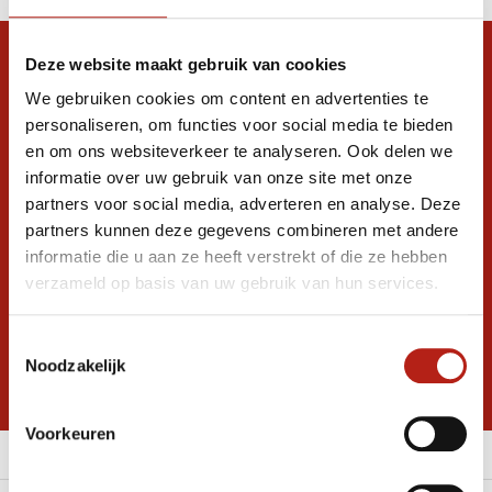
Snel antwoord op je vraag?
Deze website maakt gebruik van cookies
We gebruiken cookies om content en advertenties te
Stel je vraag in de chat, en we helpen je
graag verder. 24/7
personaliseren, om functies voor social media te bieden
en om ons websiteverkeer te analyseren. Ook delen we
Volg ons
informatie over uw gebruik van onze site met onze
partners voor social media, adverteren en analyse. Deze
partners kunnen deze gegevens combineren met andere
informatie die u aan ze heeft verstrekt of die ze hebben
Ontvang de nieuwste aanbiedingen en
verzameld op basis van uw gebruik van hun services.
promoties
Inschrijven voor
Toestemmingsselectie
korting
Noodzakelijk
* Lees hier de wettelijke beperkingen
Voorkeuren
Meer informatie