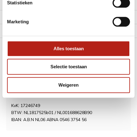
Statistieken
Klantenservice
Mijn account
Marketing
Alle Categorieën
Contact
Alles toestaan
Selectie toestaan
Best Fightshop
Diepenbrockstraat 6 (geen winkel)
Weigeren
5481 PM Schijndel
Nederland
KvK: 17246749
BTW: NL1817525b01 / NL001688628B90
IBAN: A.B.N NL06 ABNA 0546 3754 56