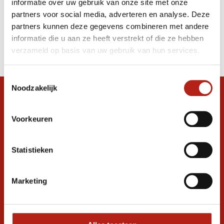
informatie over uw gebruik van onze site met onze
Hoofdbeschermer 2.0
partners voor social media, adverteren en analyse. Deze
partners kunnen deze gegevens combineren met andere
Producten
informatie die u aan ze heeft verstrekt of die ze hebben
Filter
verzameld op basis van uw gebruik van hun services.
Sorteren op
Toestemmingsselectie
Noodzakelijk
Snel antwoord op je vraag?
Stel je vraag in de chat, en we helpen je
Voorkeuren
graag verder. 24/7
Volg ons
Statistieken
Marketing
Ontvang de nieuwste aanbiedingen en
promoties
Inschrijven voor