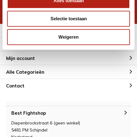
Alles toestaan
korting
* Lees hier de wettelijke beperkingen
Selectie toestaan
Meer informatie
Weigeren
Klantenservice
Mijn account
Alle Categorieën
Contact
Best Fightshop
Diepenbrockstraat 6 (geen winkel)
5481 PM Schijndel