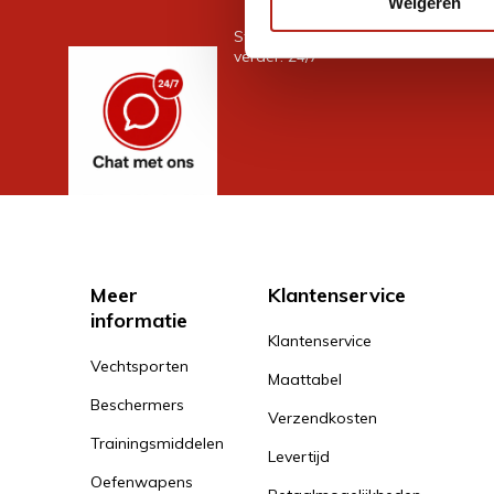
Weigeren
Stel je vraag in de chat, en we help
verder. 24/7
Meer
Klantenservice
informatie
Klantenservice
Vechtsporten
Maattabel
Beschermers
Verzendkosten
Trainingsmiddelen
Levertijd
Oefenwapens