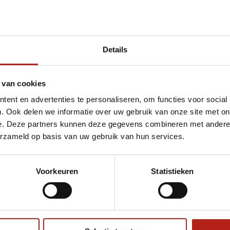
Details
t activiteiten
 van cookies
ent en advertenties te personaliseren, om functies voor social
. Ook delen we informatie over uw gebruik van onze site met on
e. Deze partners kunnen deze gegevens combineren met andere i
erzameld op basis van uw gebruik van hun services.
Voorkeuren
Statistieken
€75
Eenvoudig ruilen of retour
ag?
Volg ons
Ontvang 