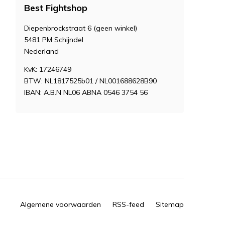
Best Fightshop
Diepenbrockstraat 6 (geen winkel)
5481 PM Schijndel
Nederland
KvK: 17246749
BTW: NL1817525b01 / NL001688628B90
IBAN: A.B.N NL06 ABNA 0546 3754 56
Algemene voorwaarden
RSS-feed
Sitemap