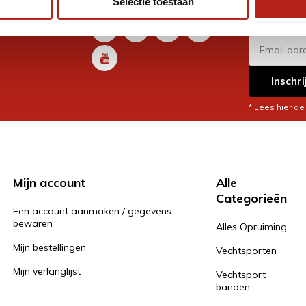
Selectie toestaan
promoti
en je graag
Inschri
* Lees hier de
Mijn account
Alle
Categorieën
Een account aanmaken / gegevens
bewaren
Alles Opruiming
Mijn bestellingen
Vechtsporten
Mijn verlanglijst
Vechtsport
banden