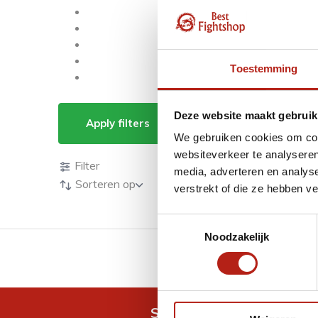
Toestemming
Producten getagd me
Deze website maakt gebruik
Apply filters
We gebruiken cookies om cont
Producten
websiteverkeer te analyseren
Filter
media, adverteren en analys
Sorteren op
verstrekt of die ze hebben v
Toestemmingsselectie
Noodzakelijk
GRATIS verzending v.a 
Snel antwoord op je vra