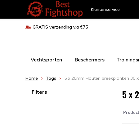
Klantenservice
GRATIS verzending v.a €75
Vechtsporten
Beschermers
Training
Home
Tags
5 x 20mm Houten breekplanken 30 x
5 x 
Filters
Produc