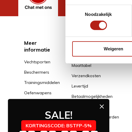
Toestemmingsselectie
Noodzakelijk
Meer
Klantenservice
informatie
Weigeren
Klantenservice
Vechtsporten
Maattabel
Beschermers
Verzendkosten
Trainingsmiddelen
Levertijd
Oefenwapens
Betaalmogelijkheden
Kleding
Klachtenservice
SALE!
Schoenen
Algemene voorwaarden
Banden
KORTINGSCODE: BSTFP-5%
Privacy Policy