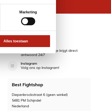
 wettelijke beperkingen
Marketing
Contact
Alles toestaan
Vragen?
Stel ze in de Chat en je krijgt direct
antwoord 24/7
Instagram
Volg ons op Instagram!
Best Fightshop
Diepenbrockstraat 6 (geen winkel)
5481 PM Schijndel
Nederland