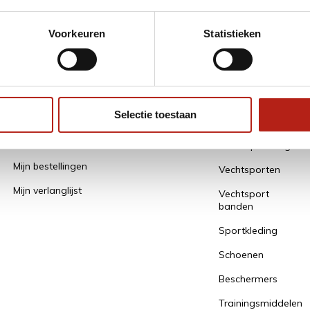
* Lees hier de
Voorkeuren
Statistieken
Mijn account
Alle
Categorieën
Selectie toestaan
Een account aanmaken / gegevens
bewaren
Alles Opruiming
Mijn bestellingen
Vechtsporten
Mijn verlanglijst
Vechtsport
banden
Sportkleding
Schoenen
Beschermers
Trainingsmiddelen