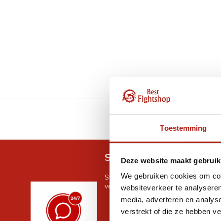
GRATIS verzending v.a 
Toestemming
Snel antwoord op je vra
Deze website maakt gebruik
We gebruiken cookies om cont
Stel je vraag in de chat, en we help
verder. 24/7
websiteverkeer te analyseren
media, adverteren en analys
verstrekt of die ze hebben v