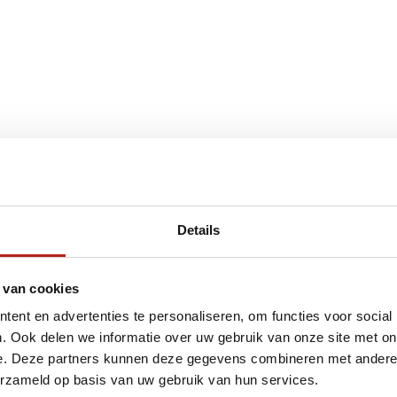
€75
Eenvoudig ruilen of retour
Details
ag?
Volg ons
Ontvang 
 van cookies
promoti
ent en advertenties te personaliseren, om functies voor social
en je graag
. Ook delen we informatie over uw gebruik van onze site met on
e. Deze partners kunnen deze gegevens combineren met andere i
erzameld op basis van uw gebruik van hun services.
Inschri