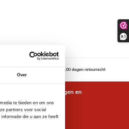
9,1
100 dagen retourrecht
Over
de nieuwste aanbiedingen en
es
 media te bieden en om ons
ze partners voor social
nformatie die u aan ze heeft
jven voor korting