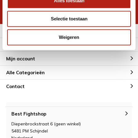
Alles toestaan
korting
* Lees hier de wettelijke beperkingen
Selectie toestaan
Meer informatie
Weigeren
Klantenservice
Mijn account
Alle Categorieën
Contact
Best Fightshop
Diepenbrockstraat 6 (geen winkel)
5481 PM Schijndel