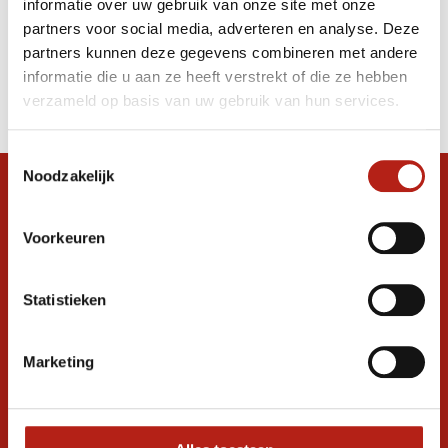
informatie over uw gebruik van onze site met onze
zeep/desinfectie Dispenser
partners voor social media, adverteren en analyse. Deze
partners kunnen deze gegevens combineren met andere
Producten
informatie die u aan ze heeft verstrekt of die ze hebben
Filter
verzameld op basis van uw gebruik van hun services.
Sorteren op
Toestemmingsselectie
Noodzakelijk
Snel antwoord op je vraag?
Stel je vraag in de chat, en we helpen je
Voorkeuren
graag verder. 24/7
Volg ons
Statistieken
Marketing
Ontvang de nieuwste aanbiedingen en
promoties
Inschrijven voor