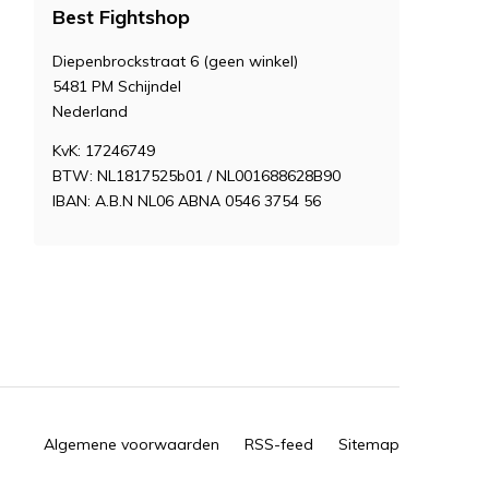
Best Fightshop
Diepenbrockstraat 6 (geen winkel)
5481 PM Schijndel
Nederland
KvK: 17246749
BTW: NL1817525b01 / NL001688628B90
IBAN: A.B.N NL06 ABNA 0546 3754 56
Algemene voorwaarden
RSS-feed
Sitemap