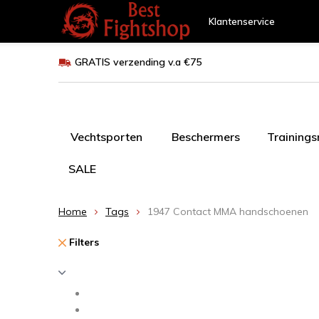
Klantenservice
GRATIS verzending v.a €75
Vechtsporten
Beschermers
Training
SALE
Home
Tags
1947 Contact MMA handschoenen
Filters