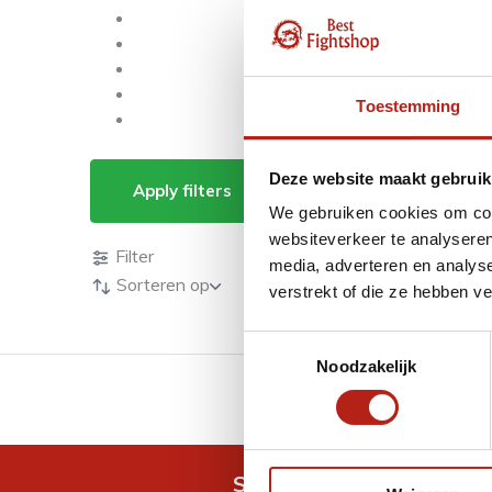
Toestemming
Producten getagd 
Deze website maakt gebruik
Apply filters
We gebruiken cookies om cont
Producten
websiteverkeer te analyseren
Filter
media, adverteren en analys
Sorteren op
verstrekt of die ze hebben v
Toestemmingsselectie
Noodzakelijk
GRATIS verzending v.a 
Snel antwoord op je vra