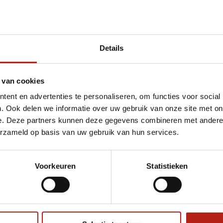
Details
met 1947 Contact MMA handschoenen
 van cookies
ent en advertenties te personaliseren, om functies voor social
. Ook delen we informatie over uw gebruik van onze site met on
e. Deze partners kunnen deze gegevens combineren met andere i
erzameld op basis van uw gebruik van hun services.
Voorkeuren
Statistieken
€75
Eenvoudig ruilen of retour
ag?
Volg ons
Ontvang 