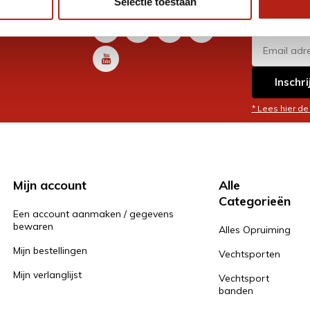
Selectie toestaan
promoti
en je graag
Inschri
* Lees hier de
Mijn account
Alle
Categorieën
Een account aanmaken / gegevens
bewaren
Alles Opruiming
Mijn bestellingen
Vechtsporten
Mijn verlanglijst
Vechtsport
banden