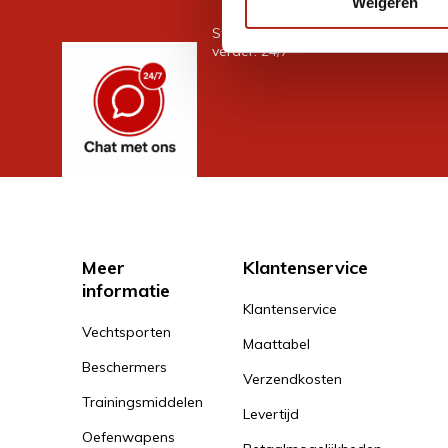
Weigeren
Stel je vraag in de chat, en we help
verder. 24/7
Meer
Klantenservice
informatie
Klantenservice
Vechtsporten
Maattabel
Beschermers
Verzendkosten
Trainingsmiddelen
Levertijd
Oefenwapens