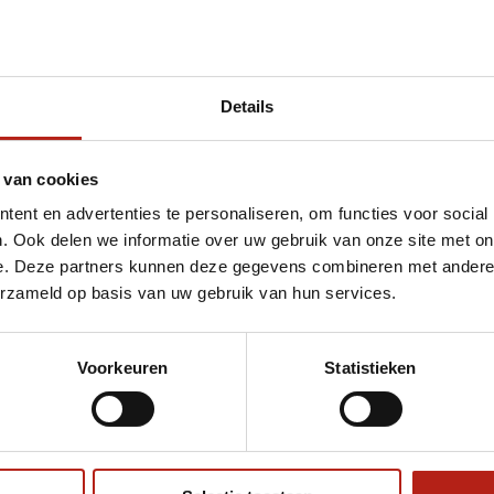
Details
met 100CM
 van cookies
ent en advertenties te personaliseren, om functies voor social
. Ook delen we informatie over uw gebruik van onze site met on
e. Deze partners kunnen deze gegevens combineren met andere i
erzameld op basis van uw gebruik van hun services.
Voorkeuren
Statistieken
€75
Eenvoudig ruilen of retour
ag?
Volg ons
Ontvang 