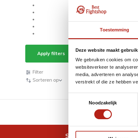
Toestemming
Producten getagd 
Deze website maakt gebruik
Apply filters
We gebruiken cookies om cont
Producten
websiteverkeer te analyseren
Filter
media, adverteren en analys
Sorteren op
verstrekt of die ze hebben v
Toestemmingsselectie
Noodzakelijk
GRATIS verzending v.a 
Snel antwoord op je vra