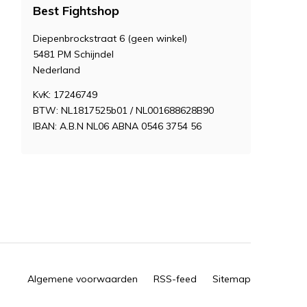
Best Fightshop
Diepenbrockstraat 6 (geen winkel)
5481 PM Schijndel
Nederland
KvK: 17246749
BTW: NL1817525b01 / NL001688628B90
IBAN: A.B.N NL06 ABNA 0546 3754 56
Algemene voorwaarden
RSS-feed
Sitemap