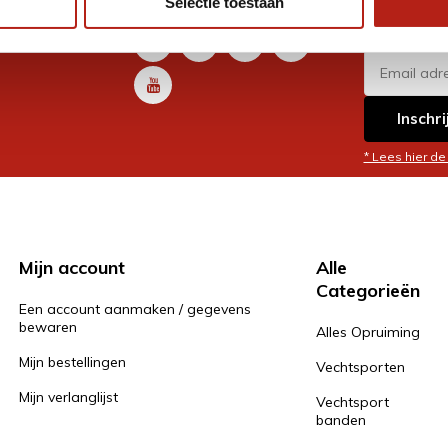
Selectie toestaan
promoti
en je graag
Inschri
* Lees hier de
Mijn account
Alle
Categorieën
Een account aanmaken / gegevens
bewaren
Alles Opruiming
Mijn bestellingen
Vechtsporten
Mijn verlanglijst
Vechtsport
banden