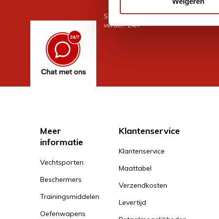
Weigeren
Stel je vraag in de chat, en we help
verder. 24/7
Meer
Klantenservice
informatie
Klantenservice
Vechtsporten
Maattabel
Beschermers
Verzendkosten
Trainingsmiddelen
Levertijd
Oefenwapens