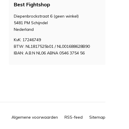
Best Fightshop
Diepenbrockstraat 6 (geen winkel)
5481 PM Schijndel
Nederland
KvK: 17246749
BTW: NL1817525b01 / NL001688628B90
IBAN: A.B.N NL06 ABNA 0546 3754 56
Algemene voorwaarden
RSS-feed
Sitemap