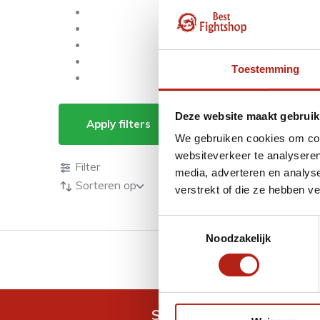
Toestemming
Producten getagd m
Deze website maakt gebruik
Apply filters
We gebruiken cookies om cont
Producten
websiteverkeer te analyseren
Filter
media, adverteren en analys
Sorteren op
verstrekt of die ze hebben v
Toestemmingsselectie
Noodzakelijk
GRATIS verzending v.a 
Snel antwoord op je vra