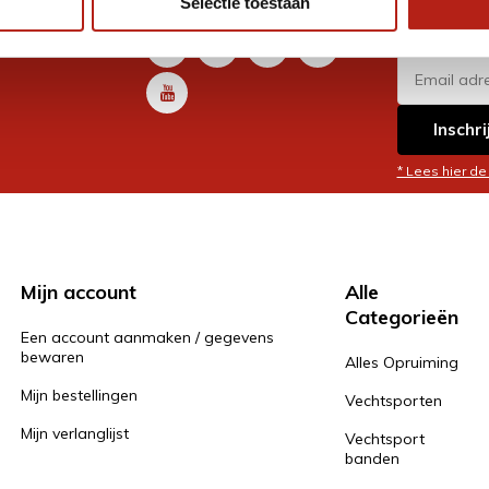
Selectie toestaan
promoti
en je graag
Inschri
* Lees hier de
Mijn account
Alle
Categorieën
Een account aanmaken / gegevens
bewaren
Alles Opruiming
Mijn bestellingen
Vechtsporten
Mijn verlanglijst
Vechtsport
banden