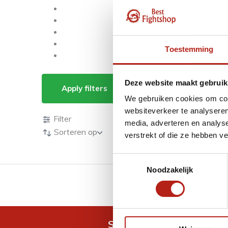
Toestemming
Producten getagd m
Deze website maakt gebruik
Apply filters
We gebruiken cookies om cont
Producten
websiteverkeer te analyseren
Filter
media, adverteren en analys
Sorteren op
verstrekt of die ze hebben v
Toestemmingsselectie
Noodzakelijk
GRATIS verzending v.a 
Snel antwoord op je vra