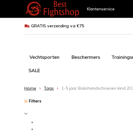
Klantenservice
GRATIS verzending v.a €75
Vechtsporten
Beschermers
Training
SALE
Home
Tags
1-5 jaar Bokshandschoenen kind 2O
Filters