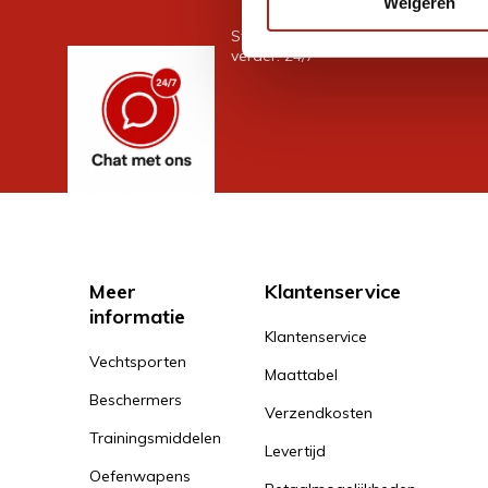
Weigeren
Stel je vraag in de chat, en we help
verder. 24/7
Meer
Klantenservice
informatie
Klantenservice
Vechtsporten
Maattabel
Beschermers
Verzendkosten
Trainingsmiddelen
Levertijd
Oefenwapens