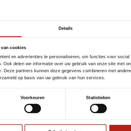
Details
et 1-5 jaar Bokshandschoenen kind 2OZ Groen
 van cookies
ent en advertenties te personaliseren, om functies voor social
. Ook delen we informatie over uw gebruik van onze site met on
e. Deze partners kunnen deze gegevens combineren met andere i
erzameld op basis van uw gebruik van hun services.
Voorkeuren
Statistieken
€75
Eenvoudig ruilen of retour
ag?
Volg ons
Ontvang 