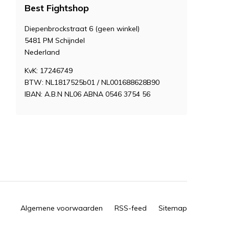
Best Fightshop
Diepenbrockstraat 6 (geen winkel)
5481 PM Schijndel
Nederland
KvK: 17246749
BTW: NL1817525b01 / NL001688628B90
IBAN: A.B.N NL06 ABNA 0546 3754 56
Algemene voorwaarden
RSS-feed
Sitemap