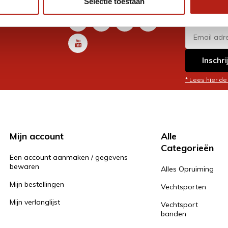
Selectie toestaan
promoti
en je graag
Inschri
* Lees hier de
Mijn account
Alle
Categorieën
Een account aanmaken / gegevens
bewaren
Alles Opruiming
Mijn bestellingen
Vechtsporten
Mijn verlanglijst
Vechtsport
banden