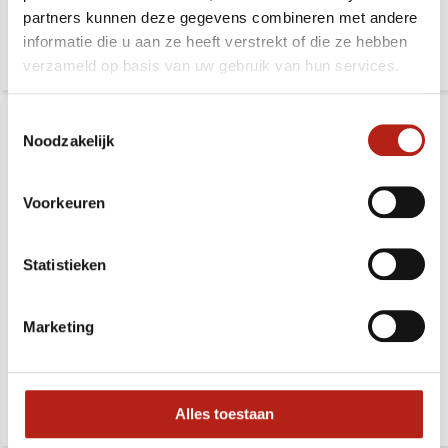
partners kunnen deze gegevens combineren met andere
49,99
19,99
57,99
24,99
informatie die u aan ze heeft verstrekt of die ze hebben
verzameld op basis van uw gebruik van hun services.
Toestemmingsselectie
Noodzakelijk
Voorkeuren
Statistieken
Trainingsbroek
RLTD Rebuilt sport BH
Marketing
Deliverytime
Deliverytime
54,99
43,99
63,99
50,99
Alles toestaan