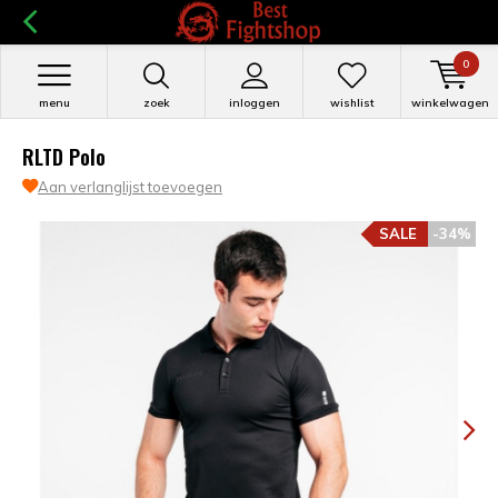
0
menu
zoek
inloggen
wishlist
winkelwagen
RLTD Polo
Aan verlanglijst toevoegen
SALE
-34%