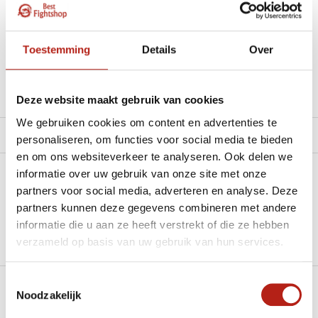
materiaal.”
Beschikbaar in de volgende varianten:
Toestemming
Details
Over
Productomschrijving
Deze website maakt gebruik van cookies
We gebruiken cookies om content en advertenties te
Product tags
personaliseren, om functies voor social media te bieden
en om ons websiteverkeer te analyseren. Ook delen we
informatie over uw gebruik van onze site met onze
Heb je een vraag over dit product?
partners voor social media, adverteren en analyse. Deze
partners kunnen deze gegevens combineren met andere
Stel je vraag in de Chat voor een snel antwoord 24/7
informatie die u aan ze heeft verstrekt of die ze hebben
Groot aantal nodig?
verzameld op basis van uw gebruik van hun services.
Stel je vraag
Toestemmingsselectie
Noodzakelijk
Klik hier om een offerte aan te vragen