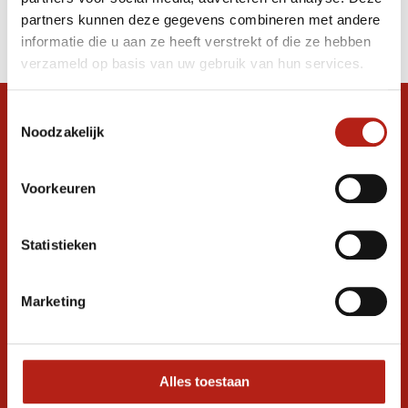
Producten
partners kunnen deze gegevens combineren met andere
Filter
informatie die u aan ze heeft verstrekt of die ze hebben
Sorteren op
verzameld op basis van uw gebruik van hun services.
Toestemmingsselectie
Snel antwoord op je vraag?
Noodzakelijk
Stel je vraag in de chat, en we helpen je
graag verder. 24/7
Voorkeuren
Volg ons
Statistieken
Ontvang de nieuwste aanbiedingen en
Marketing
promoties
Inschrijven voor
korting
Alles toestaan
* Lees hier de wettelijke beperkingen