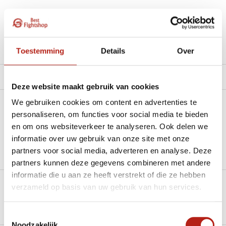
Beschikbaar in de volgende varianten:
Toestemming
Details
Over
Productomschrijving
Product tags
Deze website maakt gebruik van cookies
We gebruiken cookies om content en advertenties te
Heb je een vraag over dit product?
personaliseren, om functies voor social media te bieden
en om ons websiteverkeer te analyseren. Ook delen we
Stel je vraag in de Chat voor een snel antwoord 24/7
informatie over uw gebruik van onze site met onze
partners voor social media, adverteren en analyse. Deze
Groot aantal nodig?
Stel je vraag
partners kunnen deze gegevens combineren met andere
informatie die u aan ze heeft verstrekt of die ze hebben
verzameld op basis van uw gebruik van hun services.
Klik hier om een offerte aan te vragen
Reviews
Toestemmingsselectie
Noodzakelijk