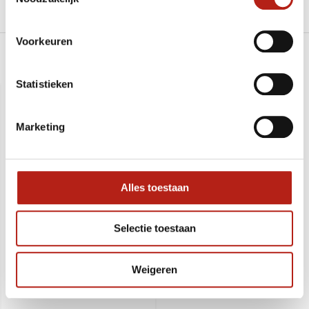
Levering en retour
Voorkeuren
Recent bekeken
Statistieken
SALE
-14%
Marketing
Alles toestaan
Selectie toestaan
Weigeren
Dojo sporttas Medium
L62xB34xH23 cm