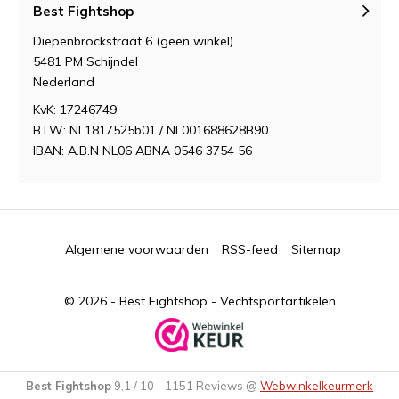
Best Fightshop
Diepenbrockstraat 6 (geen winkel)
5481 PM Schijndel
Nederland
KvK: 17246749
BTW: NL1817525b01 / NL001688628B90
IBAN: A.B.N NL06 ABNA 0546 3754 56
Algemene voorwaarden
RSS-feed
Sitemap
© 2026 -
Best Fightshop - Vechtsportartikelen
Best Fightshop
9,1
/
10
-
1151
Reviews @
Webwinkelkeurmerk