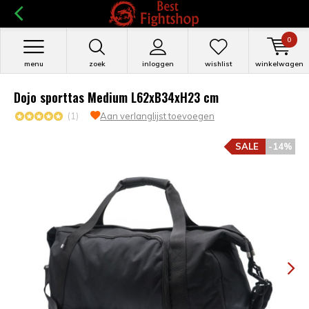
0
menu
zoek
inloggen
wishlist
winkelwagen
Dojo sporttas Medium L62xB34xH23 cm
(1)
Aan verlanglijst toevoegen
SALE
-14%