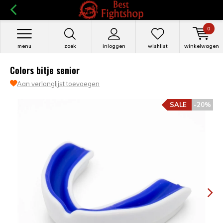
0
menu
zoek
inloggen
wishlist
winkelwagen
Colors bitje senior
Aan verlanglijst toevoegen
SALE
-20%