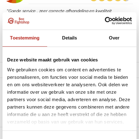
“Goede service , zeer correcte afhandeling en kwaliteit
materiaal.”
Beschikbaar in de volgende varianten:
Toestemming
Details
Over
Productomschrijving
Deze website maakt gebruik van cookies
We gebruiken cookies om content en advertenties te
Product tags
personaliseren, om functies voor social media te bieden
en om ons websiteverkeer te analyseren. Ook delen we
Heb je een vraag over dit product?
informatie over uw gebruik van onze site met onze
partners voor social media, adverteren en analyse. Deze
Stel je vraag in de Chat voor een snel antwoord 24/7
partners kunnen deze gegevens combineren met andere
informatie die u aan ze heeft verstrekt of die ze hebben
Groot aantal nodig?
verzameld op basis van uw gebruik van hun services.
Stel je vraag
Toestemmingsselectie