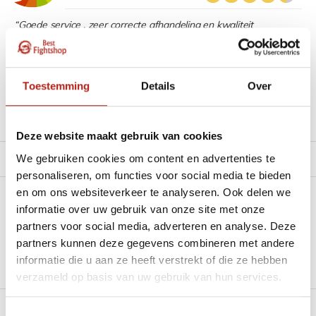
“Goede service , zeer correcte afhandeling en kwaliteit
materiaal.”
Beschikbaar in de volgende varianten:
Toestemming
Details
Over
Productomschrijving
Deze website maakt gebruik van cookies
We gebruiken cookies om content en advertenties te
Product tags
personaliseren, om functies voor social media te bieden
en om ons websiteverkeer te analyseren. Ook delen we
Heb je een vraag over dit product?
informatie over uw gebruik van onze site met onze
partners voor social media, adverteren en analyse. Deze
Stel je vraag in de Chat voor een snel antwoord 24/7
partners kunnen deze gegevens combineren met andere
informatie die u aan ze heeft verstrekt of die ze hebben
Groot aantal nodig?
verzameld op basis van uw gebruik van hun services.
Stel je vraag
Toestemmingsselectie