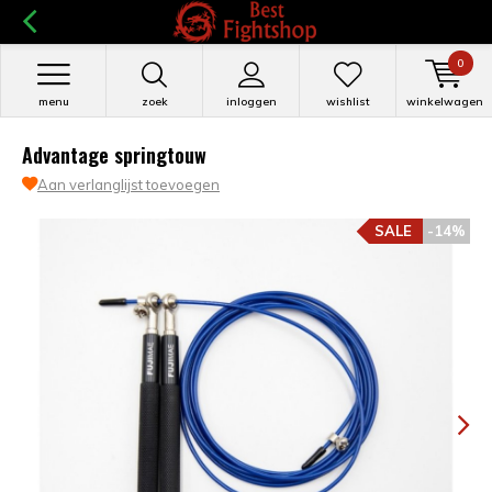
0
menu
zoek
inloggen
wishlist
winkelwagen
Advantage springtouw
Aan verlanglijst toevoegen
SALE
-14%