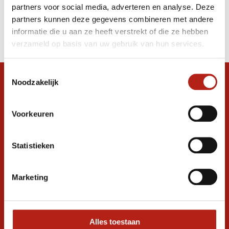
partners voor social media, adverteren en analyse. Deze
Producten
partners kunnen deze gegevens combineren met andere
informatie die u aan ze heeft verstrekt of die ze hebben
Filter
verzameld op basis van uw gebruik van hun services.
Sorteren op
Toestemmingsselectie
Noodzakelijk
Snel antwoord op je vraag?
Stel je vraag in de chat, en we helpen je
graag verder. 24/7
Voorkeuren
Volg ons
Statistieken
Marketing
Ontvang de nieuwste aanbiedingen en
promoties
Inschrijven voor
korting
Alles toestaan