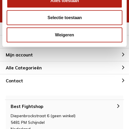
Alles toestaan
korting
* Lees hier de wettelijke beperkingen
Selectie toestaan
Meer informatie
Weigeren
Klantenservice
Mijn account
Alle Categorieën
Contact
Best Fightshop
Diepenbrockstraat 6 (geen winkel)
5481 PM Schijndel