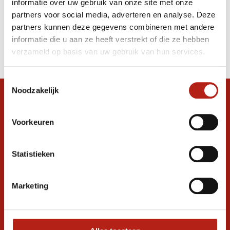
informatie over uw gebruik van onze site met onze
scheenbeschermers zwart/zwart
partners voor social media, adverteren en analyse. Deze
partners kunnen deze gegevens combineren met andere
Producten
informatie die u aan ze heeft verstrekt of die ze hebben
Filter
verzameld op basis van uw gebruik van hun services.
Sorteren op
Toestemmingsselectie
Noodzakelijk
Snel antwoord op je vraag?
Stel je vraag in de chat, en we helpen je
Voorkeuren
graag verder. 24/7
Volg ons
Statistieken
Marketing
Ontvang de nieuwste aanbiedingen en
promoties
Inschrijven voor